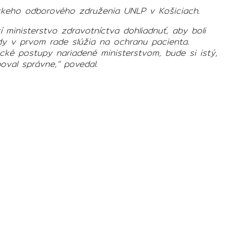
rskeho odborového združenia UNLP v Košiciach.
ministerstvo zdravotníctva dohliadnuť, aby boli
dy v prvom rade slúžia na ochranu pacienta.
ické postupy nariadené ministerstvom, bude si istý,
val správne,“ povedal.