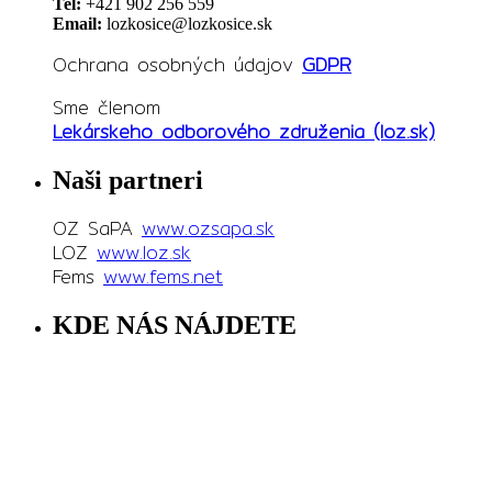
Tel:
+421 902 256 559
Email:
lozkosice@lozkosice.sk
Ochrana osobných údajov
GDPR
Sme členom
Lekárskeho odborového združenia (loz.sk)
Naši partneri
OZ SaPA
www.ozsapa.sk
LOZ
www.loz.sk
Fems
www.fems.net
KDE NÁS NÁJDETE