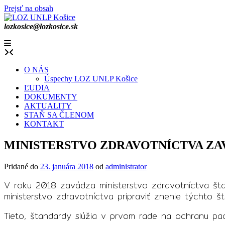
Prejsť na obsah
lozkosice@lozkosice.sk
O NÁS
Úspechy LOZ UNLP Košice
ĽUDIA
DOKUMENTY
AKTUALITY
STAŇ SA ČLENOM
KONTAKT
MINISTERSTVO ZDRAVOTNÍCTVA ZA
Pridané do
23. januára 2018
od
administrator
V roku 2018 zavádza ministerstvo zdravotníctva št
ministerstvo zdravotníctva pripraviť znenie týchto
Tieto, štandardy slúžia v prvom rade na ochranu pa