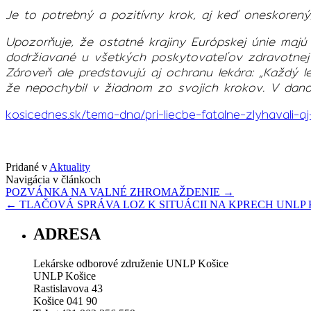
Je to potrebný a pozitívny krok, aj keď oneskoren
Upozorňuje, že ostatné krajiny Európskej únie majú
dodržiavané u všetkých poskytovateľov zdravotnej s
Zároveň ale predstavujú aj ochranu lekára: „Každý l
že nepochybil v žiadnom zo svojich krokov. V dano
kosicednes.sk/tema-dna/pri-liecbe-fatalne-zlyhavali-a
Pridané v
Aktuality
Navigácia v článkoch
POZVÁNKA NA VALNÉ ZHROMAŽDENIE
→
←
TLAČOVÁ SPRÁVA LOZ K SITUÁCII NA KPRECH UNLP 
ADRESA
Lekárske odborové združenie UNLP Košice
UNLP Košice
Rastislavova 43
Košice 041 90