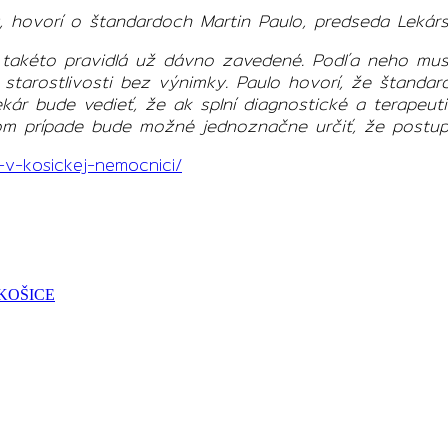
ý, hovorí o štandardoch Martin Paulo, predseda Leká
 takéto pravidlá už dávno zavedené. Podľa neho musí 
tarostlivosti bez výnimky. Paulo hovorí, že štandar
ekár bude vedieť, že ak splní diagnostické a terapeut
m prípade bude možné jednoznačne určiť, že postupo
j-v-kosickej-nemocnici/
KOŠICE