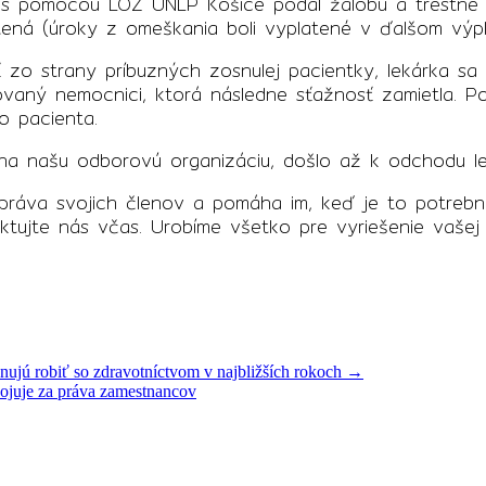
 s pomocou LOZ UNLP Košice podal žalobu a trestné 
tená (úroky z omeškania boli vyplatené v ďalšom výp
o strany príbuzných zosnulej pacientky, lekárka sa o
sovaný nemocnici, ktorá následne sťažnosť zamietla. P
o pacienta.
i na našu odborovú organizáciu, došlo až k odchodu l
ráva svojich členov a pomáha im, keď je to potrebné
ujte nás včas. Urobíme všetko pre vyriešenie vašej s
ujú robiť so zdravotníctvom v najbližších rokoch
→
juje za práva zamestnancov