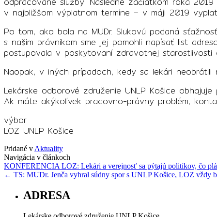
odpracované služby. Následne začiatkom roka 2019
v najbližšom výplatnom termíne – v máji 2019 vypla
Po tom, ako bola na MUDr. Slukovú podaná sťažnosť z
s našim právnikom sme jej pomohli napísať list adre
postupovala v poskytovaní zdravotnej starostlivosti 
Naopak, v iných prípadoch, kedy sa lekári neobrátil
Lekárske odborové združenie UNLP Košice obhajuje p
Ak máte akýkoľvek pracovno-právny problém, kontakt
výbor
LOZ UNLP Košice
Pridané v
Aktuality
Navigácia v článkoch
KONFERENCIA LOZ: Lekári a verejnosť sa pýtajú politikov, čo plán
←
TS: MUDr. Jenča vyhral súdny spor s UNLP Košice, LOZ vždy bo
ADRESA
Lekárske odborové združenie UNLP Košice