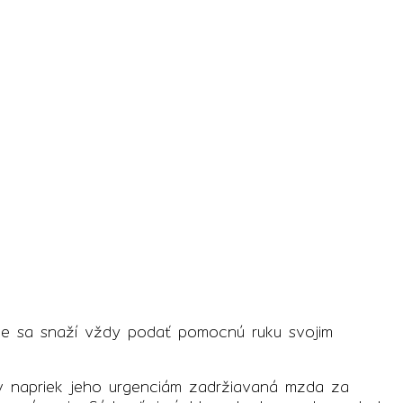
šice sa snaží vždy podať pomocnú ruku svojim
ov napriek jeho urgenciám zadržiavaná mzda za