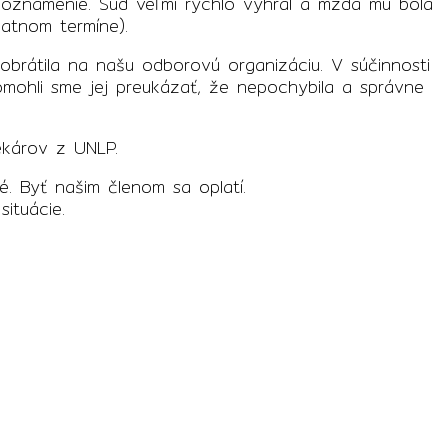
oznámenie. Súd veľmi rýchlo vyhral a mzda mu bola
latnom termíne).
brátila na našu odborovú organizáciu. V súčinnosti
omohli sme jej preukázať, že nepochybila a správne
ekárov z UNLP.
. Byť našim členom sa oplatí.
ituácie.