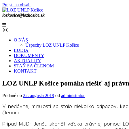
Prejsť na obsah
lozkosice@lozkosice.sk
O NÁS
Úspechy LOZ UNLP Košice
ĽUDIA
DOKUMENTY
AKTUALITY
STAŇ SA ČLENOM
KONTAKT
LOZ UNLP Košice pomáha riešiť aj právn
Pridané do
22. augusta 2019
od
administrator
V nedávnej minulosti sa stalo niekoľko prípadov, ke
členom.
Prípad MUDr. Jenču skončil vďaka právnej pomoci LO