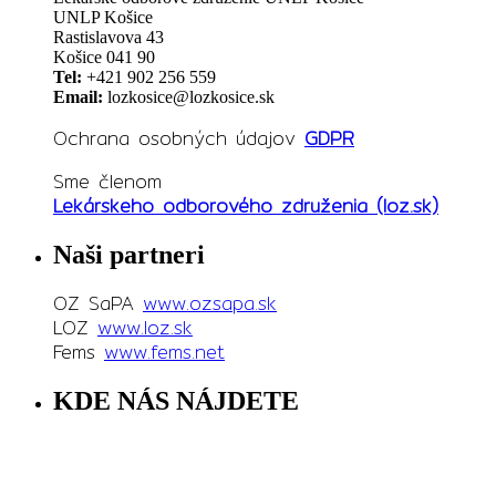
UNLP Košice
Rastislavova 43
Košice 041 90
Tel:
+421 902 256 559
Email:
lozkosice@lozkosice.sk
Ochrana osobných údajov
GDPR
Sme členom
Lekárskeho odborového združenia (loz.sk)
Naši partneri
OZ SaPA
www.ozsapa.sk
LOZ
www.loz.sk
Fems
www.fems.net
KDE NÁS NÁJDETE