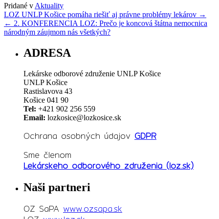
Pridané v
Aktuality
Navigácia
LOZ UNLP Košice pomáha riešiť aj právne problémy lekárov
→
v
←
2. KONFERENCIA LOZ: Prečo je koncová štátna nemocnica
článkoch
národným záujmom nás všetkých?
ADRESA
Lekárske odborové združenie UNLP Košice
UNLP Košice
Rastislavova 43
Košice 041 90
Tel:
+421 902 256 559
Email:
lozkosice@lozkosice.sk
Ochrana osobných údajov
GDPR
Sme členom
Lekárskeho odborového združenia (loz.sk)
Naši partneri
OZ SaPA
www.ozsapa.sk