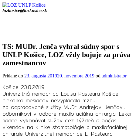
Prejsť
na
lozkosice@lozkosice.sk
obsah
TS: MUDr. Jenča vyhral súdny spor s
UNLP Košice, LOZ vždy bojuje za práva
zamestnancov
Pridané do
23. augusta 2019
20. novembra 2019
od
administrator
Košice 23.8.2019
Univerzitná nemocnica Louisa Pasteura Košice
niekoľko mesiacov nevyplácala mzdu
za odpracované služby MUDr. Andrejovi Jenčovi,
odborníkovi v odbore maxilofaciálna chirurgia. Lekár
riadne vykonával služby cez týždeň a počas
víkendov na Klinike stomatológie a maxilofaciálnej
chirurgie Univerzitnej nemocnice L. Pasteura