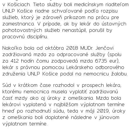
v Košiciach. Tieto služby boli medicínskym riaditeľom
UNLP Košice riadne schvaľované podľa rozpisu
služieb, ktorý je zároveň príkazom na prácu pre
zamestnanca. V prípade, ak by lekár do ústavných
pohotovostných služieb nenastúpil, porušil by
pracovnú disciplínu.
Nakoľko bola od októbra 2018 MUDr. Jenčovi
zadržiavaná mzda za odpracované služby (spolu
za 412 hodín čomu zodpovedá mzda 6735 eur),
lekár s právnou pomocou Lekárskeho odborového
združenia UNLP Košice podal na nemocnicu žalobu.
Súd v krátkom čase rozhodol v prospech lekára,
ktorému nemocnica musela vyplatiť zadržiavanú
časť mzdy ako aj úroky z omeškania. Mzda bola
lekárovi vyplatená v najbližšom výplatnom termíne
hneď po rozhodnutí súdu, teda v máji 2019, úroky
z omeškania boli doplatené následne v júnovom
výplatnom termíne.