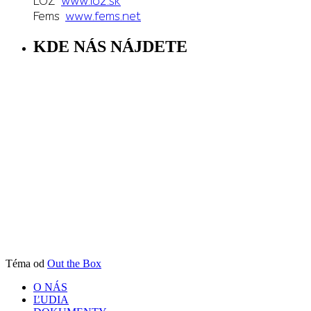
LOZ
www.loz.sk
Fems
www.fems.net
KDE NÁS NÁJDETE
Téma od
Out the Box
O NÁS
ĽUDIA