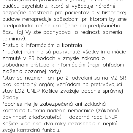
budúcu psychiatriu, ktorá si vyžaduje náročné
bezpečné prostredie pre pacientov a v historickej
budove nenapreduje spôsobom, pri ktorom by sme
predpokladali reálne ukončenie do predpísaného
času; (aj Vy ste pochybovali o reálnosti splnenia
termínov).
Prístup k informáciám a kontrola
*naďalej nám nie sú poskytnuté všetky informácie
zhrnuté v 23 bodoch v zmysle zákona o
slobodnom prístupe k informáciám (napr. ohľadom
zloženia dozornej rady)
*stav sa nezmenil ani po 2. odvolaní sa na MZ SR
ako kontrolný orgán; vzhľadom na pretrvávajúci
stav LOZ UNLP Košice zvažuje podanie správnej
žaloby,
*dodnes nie je zabezpečená ani základná
kontrolná funkcia riadenia nemocnice (zákonná
povinnosť zriaďovateľa) – dozorná rada UNLP
Košice viac ako dva roky nezasadala a neplní
svoju kontrolnú funkciu.