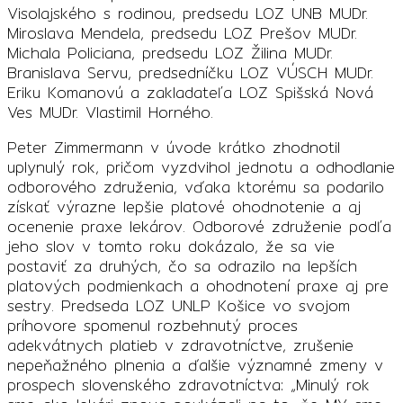
Visolajského s rodinou, predsedu LOZ UNB MUDr.
Miroslava Mendela, predsedu LOZ Prešov MUDr.
Michala Policiana, predsedu LOZ Žilina MUDr.
Branislava Servu, predsedníčku LOZ VÚSCH MUDr.
Eriku Komanovú a zakladateľa LOZ Spišská Nová
Ves MUDr. Vlastimil Horného.
Peter Zimmermann v úvode krátko zhodnotil
uplynulý rok, pričom vyzdvihol jednotu a odhodlanie
odborového združenia, vďaka ktorému sa podarilo
získať výrazne lepšie platové ohodnotenie a aj
ocenenie praxe lekárov. Odborové združenie podľa
jeho slov v tomto roku dokázalo, že sa vie
postaviť za druhých, čo sa odrazilo na lepších
platových podmienkach a ohodnotení praxe aj pre
sestry. Predseda LOZ UNLP Košice vo svojom
príhovore spomenul rozbehnutý proces
adekvátnych platieb v zdravotníctve, zrušenie
nepeňažného plnenia a ďalšie významné zmeny v
prospech slovenského zdravotníctva: „Minulý rok