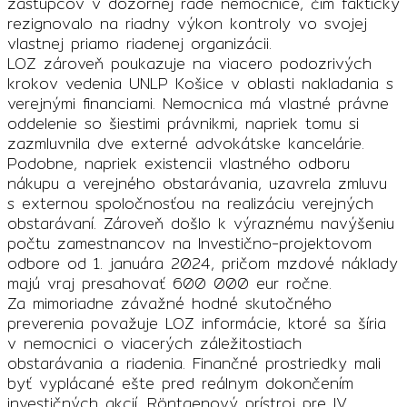
zástupcov v dozornej rade nemocnice, čím fakticky
rezignovalo na riadny výkon kontroly vo svojej
vlastnej priamo riadenej organizácii.
LOZ zároveň poukazuje na viacero podozrivých
krokov vedenia UNLP Košice v oblasti nakladania s
verejnými financiami. Nemocnica má vlastné právne
oddelenie so šiestimi právnikmi, napriek tomu si
zazmluvnila dve externé advokátske kancelárie.
Podobne, napriek existencii vlastného odboru
nákupu a verejného obstarávania, uzavrela zmluvu
s externou spoločnosťou na realizáciu verejných
obstarávaní. Zároveň došlo k výraznému navýšeniu
počtu zamestnancov na Investično-projektovom
odbore od 1. januára 2024, pričom mzdové náklady
majú vraj presahovať 600 000 eur ročne.
Za mimoriadne závažné hodné skutočného
preverenia považuje LOZ informácie, ktoré sa šíria
v nemocnici o viacerých záležitostiach
obstarávania a riadenia. Finančné prostriedky mali
byť vyplácané ešte pred reálnym dokončením
investičných akcií. Röntgenový prístroj pre IV.