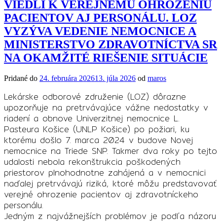
VIEDLI K VEREJNÉMU OHROZENIU
PACIENTOV AJ PERSONÁLU. LOZ
VYZÝVA VEDENIE NEMOCNICE A
MINISTERSTVO ZDRAVOTNÍCTVA SR
NA OKAMŽITÉ RIEŠENIE SITUÁCIE
Pridané do
24. februára 2026
13. júla 2026
od
maros
Lekárske odborové združenie (LOZ) dôrazne
upozorňuje na pretrvávajúce vážne nedostatky v
riadení a obnove Univerzitnej nemocnice L.
Pasteura Košice (UNLP Košice) po požiari, ku
ktorému došlo 7. marca 2024 v budove Novej
nemocnice na Triede SNP. Takmer dva roky po tejto
udalosti nebola rekonštrukcia poškodených
priestorov plnohodnotne zahájená a v nemocnici
naďalej pretrvávajú riziká, ktoré môžu predstavovať
verejné ohrozenie pacientov aj zdravotníckeho
personálu.
Jedným z najvážnejších problémov je podľa názoru