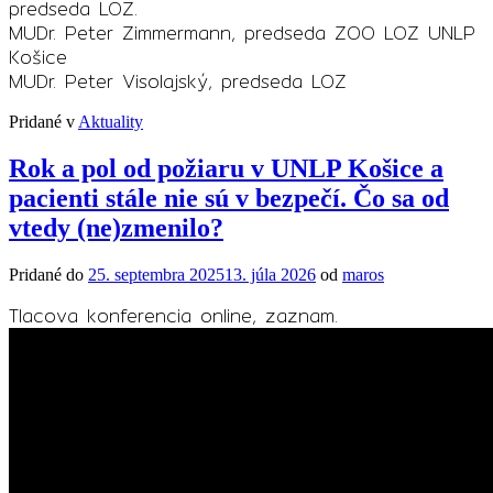
predseda LOZ.
MUDr. Peter Zimmermann, predseda ZOO LOZ UNLP
Košice
MUDr. Peter Visolajský, predseda LOZ
Pridané v
Aktuality
Rok a pol od požiaru v UNLP Košice a
pacienti stále nie sú v bezpečí. Čo sa od
vtedy (ne)zmenilo?
Pridané do
25. septembra 2025
13. júla 2026
od
maros
Tlacova konferencia online, zaznam.