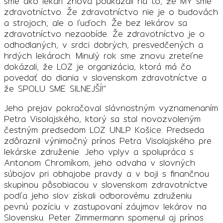
sme ako lekári znova poukázali na to, že MY sme
zdravotníctvo. Že zdravotníctvo nie je o budovách
a strojoch, ale o ľuďoch. Že bez lekárov sa
zdravotníctvo nezaobíde. Že zdravotníctvo je o
odhodlaných, v srdci dobrých, presvedčených a
hrdých lekároch. Minulý rok sme znovu zreteľne
dokázali, že LOZ je organizácia, ktorá má čo
povedať do diania v slovenskom zdravotníctve a
že SPOLU SME SILNEJŠÍ!“
Jeho prejav pokračoval slávnostným vyznamenaním
Petra Visolajského, ktorý sa stal novozvoleným
čestným predsedom LOZ UNLP Košice. Predseda
zdôraznil výnimočný prínos Petra Visolajského pre
lekárske združenie. Jeho vplyv a spolupráca s
Antonom Chromíkom, jeho odvaha v slovných
súbojov pri obhajobe pravdy a v boji s finančnou
skupinou pôsobiacou v slovenskom zdravotníctve
podľa jeho slov získali odborovému združeniu
pevnú pozíciu v zastupovaní záujmov lekárov na
Slovensku. Peter Zimmermann spomenul aj prínos