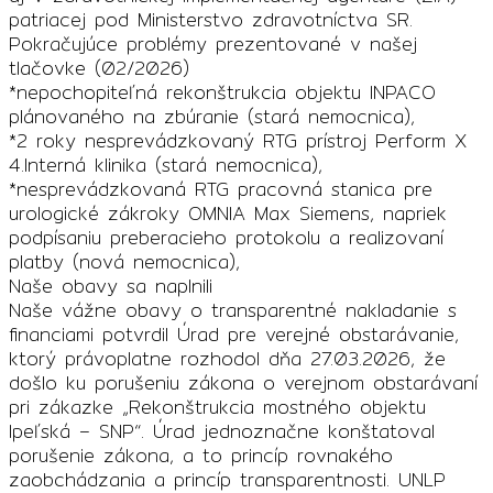
patriacej pod Ministerstvo zdravotníctva SR.
Pokračujúce problémy prezentované v našej
tlačovke (02/2026)
*nepochopiteľná rekonštrukcia objektu INPACO
plánovaného na zbúranie (stará nemocnica),
*2 roky nesprevádzkovaný RTG prístroj Perform X
4.Interná klinika (stará nemocnica),
*nesprevádzkovaná RTG pracovná stanica pre
urologické zákroky OMNIA Max Siemens, napriek
podpísaniu preberacieho protokolu a realizovaní
platby (nová nemocnica),
Naše obavy sa naplnili
Naše vážne obavy o transparentné nakladanie s
financiami potvrdil Úrad pre verejné obstarávanie,
ktorý právoplatne rozhodol dňa 27.03.2026, že
došlo ku porušeniu zákona o verejnom obstarávaní
pri zákazke „Rekonštrukcia mostného objektu
Ipeľská – SNP“. Úrad jednoznačne konštatoval
porušenie zákona, a to princíp rovnakého
zaobchádzania a princíp transparentnosti. UNLP