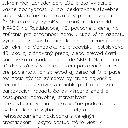
súkromných zariadeniach. LOZ preto vyjadruje
vážne pochybnosti, či boli deklarované stavebné
práce skutočne zrealizované v plnom rozsahu.
Ďalšie otázniky vyvoláva rekonštrukcia objektu
INPACO na Rastislavovej 43, pôvodne určenej na
zbúranie pre prítomnosť zdraviu škodlivého azbestu;
výmena plastových okien, ktoré boli menené pred
10 rokmi na Monobloku na pracovisku Rastislavova
43, ako aj plánovaný predaj alebo prevod časti
parkoviska a rondelu na Triede SNP 1. Nemocnica
už dnes zápasí s nedostatkom parkovacích miest
pre pacientov, ich sprievod aj personál. V prípade
realizácie týchto zámerov by druhá najväčšia
nemocnica na Slovensku mohla prísť o polovicu
parkovacích kapacít, čo by výrazne zhoršilo
dostupnosť zdravotnej starostlivosti.
,,Celú situáciu vnímame ako vážne podozrenie zo
systematického zlyhania kontroly a
nehospodárneho nakladania s verejnými
prostriedkami. Takýto postup môže viesť k