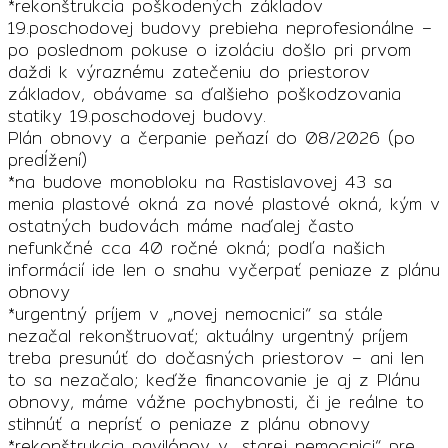
*rekonštrukcia poškodených základov
19.poschodovej budovy prebieha neprofesionálne –
po poslednom pokuse o izoláciu došlo pri prvom
daždi k výraznému zatečeniu do priestorov
základov, obávame sa ďalšieho poškodzovania
statiky 19.poschodovej budovy.
Plán obnovy a čerpanie peňazí do 08/2026 (po
predĺžení)
*na budove monobloku na Rastislavovej 43 sa
menia plastové okná za nové plastové okná, kým v
ostatných budovách máme naďalej často
nefunkčné cca 40 ročné okná; podľa našich
informácií ide len o snahu vyčerpať peniaze z plánu
obnovy
*urgentný príjem v „novej nemocnici“ sa stále
nezačal rekonštruovať; aktuálny urgentný príjem
treba presunúť do dočasných priestorov – ani len
to sa nezačalo; keďže financovanie je aj z Plánu
obnovy, máme vážne pochybnosti, či je reálne to
stihnúť a neprísť o peniaze z plánu obnovy
*rekonštrukcia pavilónov v „starej nemocnici“ pre