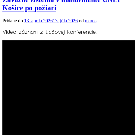
Košice po požiari
Pridané do
13. apríla 2026
13. júla 2026
od
maros
Video záznam z tlačovej konferencie.