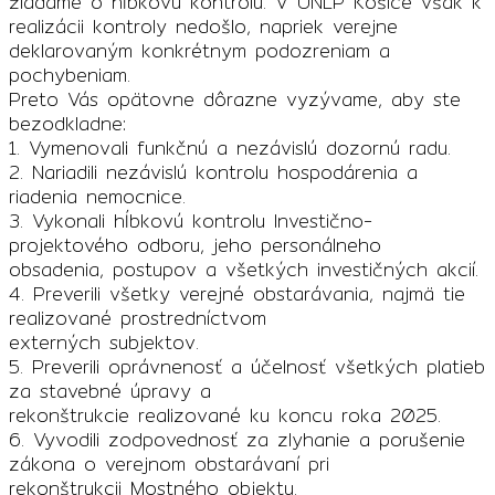
žiadame o hĺbkovú kontrolu. V UNLP Košice však k
realizácii kontroly nedošlo, napriek verejne
deklarovaným konkrétnym podozreniam a
pochybeniam.
Preto Vás opätovne dôrazne vyzývame, aby ste
bezodkladne:
1. Vymenovali funkčnú a nezávislú dozornú radu.
2. Nariadili nezávislú kontrolu hospodárenia a
riadenia nemocnice.
3. Vykonali hĺbkovú kontrolu Investično-
projektového odboru, jeho personálneho
obsadenia, postupov a všetkých investičných akcií.
4. Preverili všetky verejné obstarávania, najmä tie
realizované prostredníctvom
externých subjektov.
5. Preverili oprávnenosť a účelnosť všetkých platieb
za stavebné úpravy a
rekonštrukcie realizované ku koncu roka 2025.
6. Vyvodili zodpovednosť za zlyhanie a porušenie
zákona o verejnom obstarávaní pri
rekonštrukcii Mostného objektu.