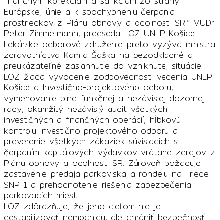
finančným korekciám a sankciám zo strany
Európskej únie a k spochybneniu čerpania
prostriedkov z Plánu obnovy a odolnosti SR.“ MUDr.
Peter Zimmermann, predseda LOZ UNLP Košice.
Lekárske odborové združenie preto vyzýva ministra
zdravotníctva Kamila Šaška na bezodkladné a
preukázateľné zasiahnutie do vzniknutej situácie.
LOZ žiada vyvodenie zodpovednosti vedenia UNLP
Košice a Investično-projektového odboru,
vymenovanie plne funkčnej a nezávislej dozornej
rady, okamžitý nezávislý audit všetkých
investičných a finančných operácií, hĺbkovú
kontrolu Investično-projektového odboru a
preverenie všetkých zákaziek súvisiacich s
čerpaním kapitálových výdavkov vrátane zdrojov z
Plánu obnovy a odolnosti SR. Zároveň požaduje
zastavenie predaja parkoviska a rondelu na Triede
SNP 1 a prehodnotenie riešenia zabezpečenia
parkovacích miest.
LOZ zdôrazňuje, že jeho cieľom nie je
destabilizovať nemocnicu, ale chrániť bezpečnosť