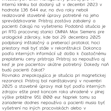
internú kliniku bol dodaný už v decembri 2023 v
hodnote 136 644 eur, no dva roky neboli
realizované stavebné úpravy potrebné na jeho
sprevádzkovanie. Prístroj zostáva zabalený a
pacienti čakajú na vyšetrenia. Podobná situácia je
pri RTG pracovnej stanici OMNIA Max Siemens pre
urologické zákroky, kde bol 29. decembra 2025
podpísaný inštalačný a preberací protokol, hoci
priestory mali byť stále v rekonštrukcii. Dokonca
podľa interných informácií už došlo k čiastočnému
preplateniu ceny prístroja. Prístroj sa nepoužíva aj
keď je pre pacientov akútne potrebný. Dokedy naň
budú pacienti čakať?
Rovnako znepokojujúca je situácia pri magnetickej
rezonancii. Prístroj bol nainštalovaný v novembri
2025 a stavebné úpravy mali byť podľa interných
zdrojov ešte pred koncom roka uhradené v plnej
výške približne 951 000 eur. Napriek tomu sa
zariadenie dodnes nepoužíva a pacienti musia byť
vyšetrení na iných pracoviskách alebo v