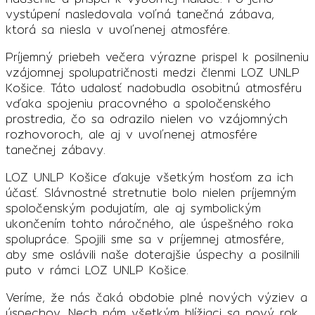
vystúpení nasledovala voľná tanečná zábava,
ktorá sa niesla v uvoľnenej atmosfére.
Príjemný priebeh večera výrazne prispel k posilneniu
vzájomnej spolupatričnosti medzi členmi LOZ UNLP
Košice. Táto udalosť nadobudla osobitnú atmosféru
vďaka spojeniu pracovného a spoločenského
prostredia, čo sa odrazilo nielen vo vzájomných
rozhovoroch, ale aj v uvoľnenej atmosfére
tanečnej zábavy.
LOZ UNLP Košice ďakuje všetkým hosťom za ich
účasť. Slávnostné stretnutie bolo nielen príjemným
spoločenským podujatím, ale aj symbolickým
ukončením tohto náročného, ale úspešného roka
spolupráce. Spojili sme sa v príjemnej atmosfére,
aby sme oslávili naše doterajšie úspechy a posilnili
puto v rámci LOZ UNLP Košice.
Veríme, že nás čaká obdobie plné nových výziev a
úspechov. Nech nám všetkým blížiaci sa nový rok