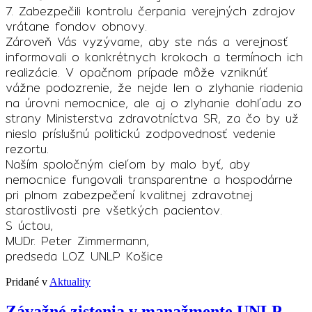
7. Zabezpečili kontrolu čerpania verejných zdrojov
vrátane fondov obnovy.
Zároveň Vás vyzývame, aby ste nás a verejnosť
informovali o konkrétnych krokoch a termínoch ich
realizácie. V opačnom prípade môže vzniknúť
vážne podozrenie, že nejde len o zlyhanie riadenia
na úrovni nemocnice, ale aj o zlyhanie dohľadu zo
strany Ministerstva zdravotníctva SR, za čo by už
nieslo príslušnú politickú zodpovednosť vedenie
rezortu.
Naším spoločným cieľom by malo byť, aby
nemocnice fungovali transparentne a hospodárne
pri plnom zabezpečení kvalitnej zdravotnej
starostlivosti pre všetkých pacientov.
S úctou,
MUDr. Peter Zimmermann,
predseda LOZ UNLP Košice
Pridané v
Aktuality
Závažné zistenia v manažmente UNLP