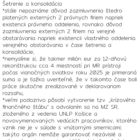
Šetrenie a konsolidácia
*stále nepoznáme dôvod zazmluvnenia štedro
platených externých 2 právnych firiem napriek
existencii právneho oddelenia, rovnako dôvod
zazmluvnenia externých 2 firiem na verejné
obstarávania napriek existencii vlastného oddelenia
verejného obstarávania v čase šetrenia a
konsolidácie,
*nemyslíme si, že takmer milión eur za 12-dňovú
rekonštrukciu cca 4 miestností pri MR prístroji
počas vianočných sviatkov roku 2025 je primeraná
suma a je ťažko uveriteľné, že v takomto čase boli
práce skutočne zrealizované v deklarovanom
rozsahu,
*veľmi podozrivo pôsobí vytvorenie tzv. „krízového
finančného štábu“ s odvolaním sa na MZ SR,
zloženého z vedenia UNLP Košice a
novovymenovaných vedúcich pracovníkov, ktorého
vznik nie je v súlade s vnútornými smernicami;
takýto orgán nemôže garantovať nezávislé a