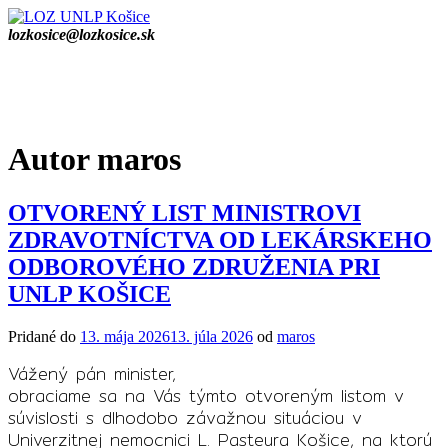
Prejsť
na
lozkosice@lozkosice.sk
obsah
Autor
maros
OTVORENÝ LIST MINISTROVI
ZDRAVOTNÍCTVA OD LEKÁRSKEHO
ODBOROVÉHO ZDRUŽENIA PRI
UNLP KOŠICE
Pridané do
13. mája 2026
13. júla 2026
od
maros
Vážený pán minister,
obraciame sa na Vás týmto otvoreným listom v
súvislosti s dlhodobo závažnou situáciou v
Univerzitnej nemocnici L. Pasteura Košice, na ktorú