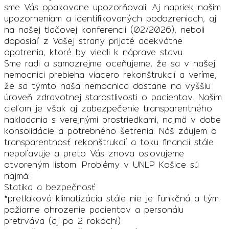
sme Vás opakovane upozorňovali. Aj napriek našim
upozorneniam a identifikovaných podozreniach, aj
na našej tlačovej konferencii (02/2026), neboli
doposiaľ z Vašej strany prijaté adekvátne
opatrenia, ktoré by viedli k náprave stavu.
Sme radi a samozrejme oceňujeme, že sa v našej
nemocnici prebieha viacero rekonštrukcií a veríme,
že sa týmto naša nemocnica dostane na vyššiu
úroveň zdravotnej starostlivosti o pacientov. Naším
cieľom je však aj zabezpečenie transparentného
nakladania s verejnými prostriedkami, najmä v dobe
konsolidácie a potrebného šetrenia. Náš záujem o
transparentnosť rekonštrukcií a toku financií stále
nepoľavuje a preto Vás znova oslovujeme
otvoreným listom. Problémy v UNLP Košice sú
najmä:
Statika a bezpečnosť
*pretlaková klimatizácia stále nie je funkčná a tým
požiarne ohrozenie pacientov a personálu
pretrváva (aj po 2 rokoch!)