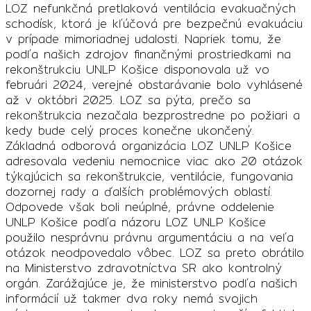
LOZ nefunkčná pretlaková ventilácia evakuačných
schodísk, ktorá je kľúčová pre bezpečnú evakuáciu
v prípade mimoriadnej udalosti. Napriek tomu, že
podľa našich zdrojov finančnými prostriedkami na
rekonštrukciu UNLP Košice disponovala už vo
februári 2024, verejné obstarávanie bolo vyhlásené
až v októbri 2025. LOZ sa pýta, prečo sa
rekonštrukcia nezačala bezprostredne po požiari a
kedy bude celý proces konečne ukončený.
Základná odborová organizácia LOZ UNLP Košice
adresovala vedeniu nemocnice viac ako 20 otázok
týkajúcich sa rekonštrukcie, ventilácie, fungovania
dozornej rady a ďalších problémových oblastí.
Odpovede však boli neúplné, právne oddelenie
UNLP Košice podľa názoru LOZ UNLP Košice
použilo nesprávnu právnu argumentáciu a na veľa
otázok neodpovedalo vôbec. LOZ sa preto obrátilo
na Ministerstvo zdravotníctva SR ako kontrolný
orgán. Zarážajúce je, že ministerstvo podľa našich
informácií už takmer dva roky nemá svojich