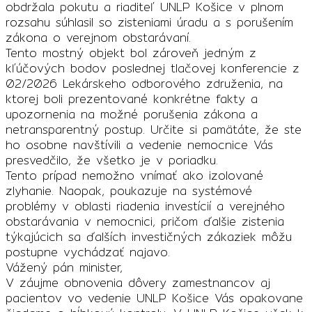
obdržala pokutu a riaditeľ UNLP Košice v plnom
rozsahu súhlasil so zisteniami úradu a s porušením
zákona o verejnom obstarávaní.
Tento mostný objekt bol zároveň jedným z
kľúčových bodov poslednej tlačovej konferencie z
02/2026 Lekárskeho odborového združenia, na
ktorej boli prezentované konkrétne fakty a
upozornenia na možné porušenia zákona a
netransparentný postup. Určite si pamätáte, že ste
ho osobne navštívili a vedenie nemocnice Vás
presvedčilo, že všetko je v poriadku.
Tento prípad nemožno vnímať ako izolované
zlyhanie. Naopak, poukazuje na systémové
problémy v oblasti riadenia investícií a verejného
obstarávania v nemocnici, pričom ďalšie zistenia
týkajúcich sa ďalších investičných zákaziek môžu
postupne vychádzať najavo.
Vážený pán minister,
V záujme obnovenia dôvery zamestnancov aj
pacientov vo vedenie UNLP Košice Vás opakovane