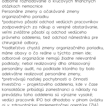
odborné rozhodovanie o kľúčových finančných
otázkach nemocnice.
Personálne zmeny a očakávané zmeny
organizačného poriadku
*podozrivo pôsobí odchod vedúcich pracovníkov
zodpovedných za nákup a verejné obstarávanie,
veľmi zvláštne pôsobí aj odchod vedúceho
právneho oddelenia, tiež odchod námestníka pre
chirurgické odbory,
*riaditeľstvo chystá zmeny organizačného poriadku,
máme obavy o čo reálne u týchto zmien ide;
odborové organizácie nemajú žiadne relevantné
podklady; nebol realizovaný dlho ohlasovaný
personálny audit, na podklade ktorého by bolo
adekvátne realizovať personálne zmeny,
*pretrvávajú naďalej pochybnosti o činnosti
Investično – projektového oddelenia, kde v čase
konsolidácie pribúdajú zamestnanci a náklady na
prevádzku toho oddelenia sú výrazne vysoké;
vedúci pracovník IPO bol dlhodobo v plnom úväzku
aj v zdravotníckej implementačnej agentúre (ZIA)