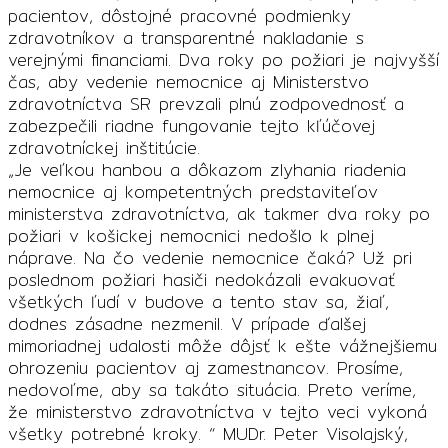
pacientov, dôstojné pracovné podmienky
zdravotníkov a transparentné nakladanie s
verejnými financiami. Dva roky po požiari je najvyšší
čas, aby vedenie nemocnice aj Ministerstvo
zdravotníctva SR prevzali plnú zodpovednosť a
zabezpečili riadne fungovanie tejto kľúčovej
zdravotníckej inštitúcie.
„Je veľkou hanbou a dôkazom zlyhania riadenia
nemocnice aj kompetentných predstaviteľov
ministerstva zdravotníctva, ak takmer dva roky po
požiari v košickej nemocnici nedošlo k plnej
náprave. Na čo vedenie nemocnice čaká? Už pri
poslednom požiari hasiči nedokázali evakuovať
všetkých ľudí v budove a tento stav sa, žiaľ,
dodnes zásadne nezmenil. V prípade ďalšej
mimoriadnej udalosti môže dôjsť k ešte vážnejšiemu
ohrozeniu pacientov aj zamestnancov. Prosíme,
nedovoľme, aby sa takáto situácia. Preto veríme,
že ministerstvo zdravotníctva v tejto veci vykoná
všetky potrebné kroky. “ MUDr. Peter Visolajský,