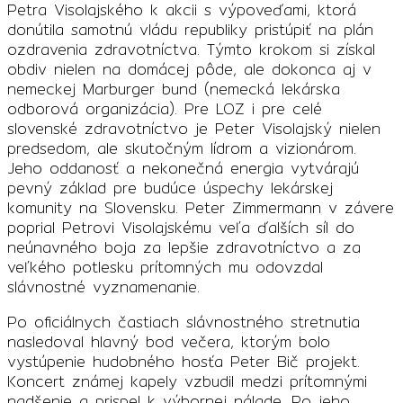
Petra Visolajského k akcii s výpoveďami, ktorá
donútila samotnú vládu republiky pristúpiť na plán
ozdravenia zdravotníctva. Týmto krokom si získal
obdiv nielen na domácej pôde, ale dokonca aj v
nemeckej Marburger bund (nemecká lekárska
odborová organizácia). Pre LOZ i pre celé
slovenské zdravotníctvo je Peter Visolajský nielen
predsedom, ale skutočným lídrom a vizionárom.
Jeho oddanosť a nekonečná energia vytvárajú
pevný základ pre budúce úspechy lekárskej
komunity na Slovensku. Peter Zimmermann v závere
poprial Petrovi Visolajskému veľa ďalších síl do
neúnavného boja za lepšie zdravotníctvo a za
veľkého potlesku prítomných mu odovzdal
slávnostné vyznamenanie.
Po oficiálnych častiach slávnostného stretnutia
nasledoval hlavný bod večera, ktorým bolo
vystúpenie hudobného hosťa Peter Bič projekt.
Koncert známej kapely vzbudil medzi prítomnými
nadšenie a prispel k výbornej nálade. Po jeho