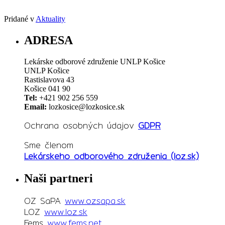
Pridané v
Aktuality
ADRESA
Lekárske odborové združenie UNLP Košice
UNLP Košice
Rastislavova 43
Košice 041 90
Tel:
+421 902 256 559
Email:
lozkosice@lozkosice.sk
Ochrana osobných údajov
GDPR
Sme členom
Lekárskeho odborového združenia (loz.sk)
Naši partneri
OZ SaPA
www.ozsapa.sk
LOZ
www.loz.sk
Fems
www.fems.net